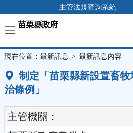
跳
主管法規查詢系統
到
主
苗栗縣政府
要
內
容
::
現在位置：
最新訊息
最新訊息內容
區
塊
制定「苗栗縣新設置畜牧
治條例」
主管機關：