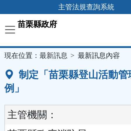
跳
主管法規查詢系統
到
主
苗栗縣政府
要
內
容
::
現在位置：
最新訊息
最新訊息內容
區
塊
制定「苗栗縣登山活動管
例」
主管機關：