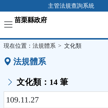
跳
主管法規查詢系統
到
主
苗栗縣政府
要
內
容
::
現在位置：
法規體系
文化類
區
塊
法規體系
文化類：14 筆
109.11.27