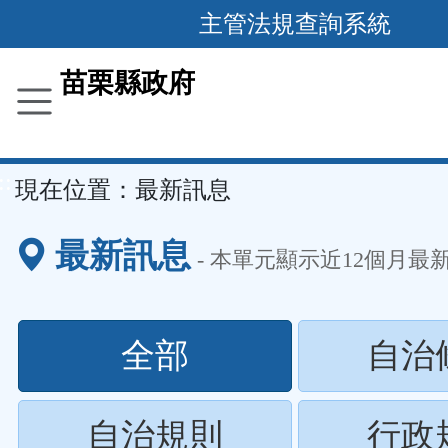
跳
主管法規查詢系統
到
主
苗栗縣政府
要
內
容
::
現在位置：
最新訊息
區
塊
最新訊息
- 本單元顯示近
12
個月最
(請
全部
自治
按
(請
自治規則
行政