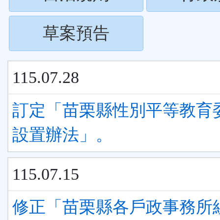
下
按
ENTER
(請
草案預告
下
查
按
ENTER
看
115.07.28
下
查
清
ENTER
訂定「苗栗縣性別平等教育
看
單)
查
設置辦法」。
清
看
單)
115.07.15
清
單)
修正「苗栗縣各戶政事務所