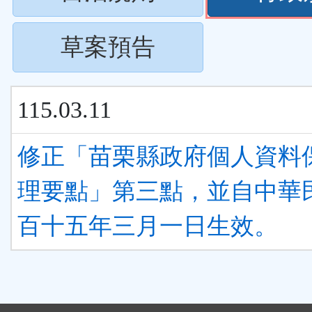
下
按
ENTER
(請
草案預告
下
查
按
ENTER
看
115.03.11
下
查
清
ENTER
修正「苗栗縣政府個人資料
看
單)
查
理要點」第三點，並自中華
清
看
百十五年三月一日生效。
單)
清
單)