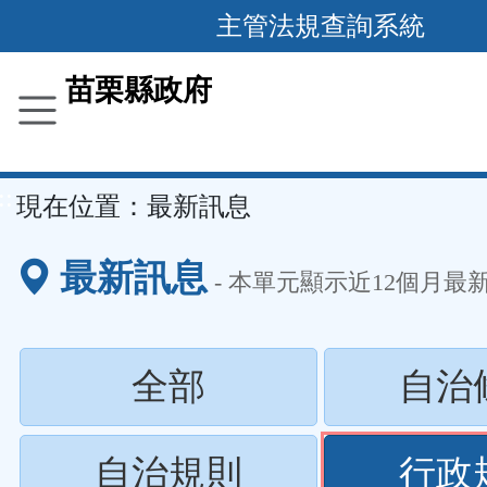
跳
主管法規查詢系統
到
主
苗栗縣政府
要
內
容
::
現在位置：
最新訊息
區
塊
最新訊息
- 本單元顯示近
12
個月最
(請
全部
自治
按
(請
自治規則
行政