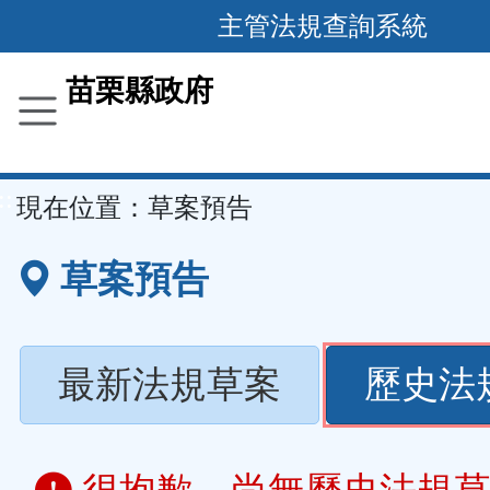
跳
主管法規查詢系統
到
主
苗栗縣政府
要
內
容
::
現在位置：
草案預告
區
塊
草案預告
最新法規草案
歷史法