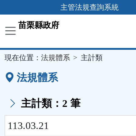
跳
主管法規查詢系統
到
主
苗栗縣政府
要
內
容
::
現在位置：
法規體系
主計類
區
塊
法規體系
主計類：2 筆
113.03.21