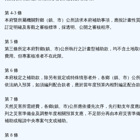
第 4-3 條
本府暨所屬機關對鄉（鎮、市）公所請求本府補助事項，應按計畫性
訂定明確及客觀之審核標準，採透明、公開之審核程序。
第 5 條
第三條所定本府對鄉(鎮、市)公所執行之計畫型補助款，均不含土地取
費用。但專案核准者不在此限。
第 6 條
本府核定之補助款，除另有規定或特殊情形者外，各鄉（鎮、市）公
依法納入預算，如須編列配合款者，應於當年度預算內相對編足配合
第 7 條
天然災害所需經費，各鄉(鎮、市)公所應依優先次序，先行動支年度應
列之災害準備金及調整年度相關預算支應，不足部分再由本府災害準
補助或報請中央專案勻支或補助。
第 8 條