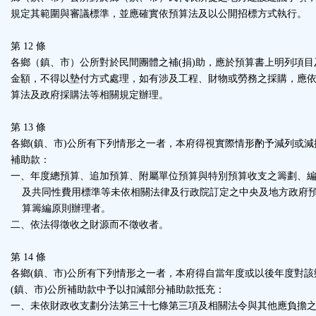
規定其範圍與審議標準，並應確實依預算法及以公開招標方式執行。
第 12 條
各鄉（鎮、市）公所對於民間團體之補(捐)助，應於預算書上明列項目
金額，不得以墊付方式處理，如有涉及工程、財物或勞務之採購，應
算法及政府採購法等相關規定辦理。
第 13 條
各鄉(鎮、市)公所有下列情形之一者，本府得視實際情形酌予減列或減
補助款：
一、年度總預算、追加預算、附屬單位預算與特別預算收支之籌劃、
及共同性費用標準等未依相關法律及行政院訂定之中央及地方政府
算籌編原則辦理者。
二、依法得徵收之財源而不徵收者。
第 14 條
各鄉(鎮、市)公所有下列情形之一者，本府得自當年度或以後年度對該
(鎮、市)公所補助款中予以扣減部分補助款抵充：
一、未依財政收支劃分法第三十七條第三項及相關法令與其他應負擔