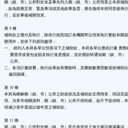
鄉（鎮、市）公所對於未及事先列入鄉（鎮、市）公所預算之本府補
，如為因應災害、緊急事項或其他政事急需，應先徵得本府同意後再
行，並於事後補辦預算。
第 9 條
補助款之撥付及執行，除依行政院頒訂各機關單位預算執行要點有關
辦理外，並依下列原則處理：
一、 經列入本府各單位預算項下之補助款，本府各單位應依計畫 實際
費需求或發包金額及執行進度撥款，並於撥款時通知鄉（鎮、市）
公所。
二、各項計畫經費，執行結果如有賸餘時，其賸餘數應照數或按補助
繳回縣庫。
第 10 條
本府為瞭解鄉（鎮、市）公所之財政狀況及補助款支用情形，得請其
預、決算等相關資料，鄉（鎮、市）公所不得拒絕，如不予提供時，
得減少當年度或以後年度之補助款。
第 11 條
鄉（鎮、市）公所對於鄉（鎮、市）民代表所提之地方建設建議事項