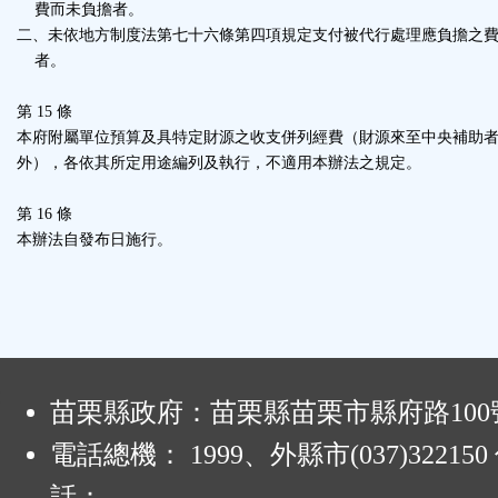
費而未負擔者。
二、未依地方制度法第七十六條第四項規定支付被代行處理應負擔之
者。
第 15 條
本府附屬單位預算及具特定財源之收支併列經費（財源來至中央補助
外），各依其所定用途編列及執行，不適用本辦法之規定。
第 16 條
本辦法自發布日施行。
:
苗栗縣政府：苗栗縣苗栗市縣府路100
電話總機： 1999、外縣市(037)32215
話：