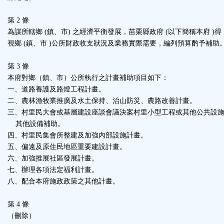
鈕
第 2 條
為謀所轄鄉 (鎮、市) 之經濟平衡發展，苗栗縣政府 (以下簡稱本府 )得
區
視鄉 (鎮、市 )公所財政收支狀況及業務實際需要，編列預算酌予補助
第 3 條
本府對鄉（鎮、市）公所執行之計畫補助項目如下：
一、道路養護及路燈工程計畫。
二、農林漁牧業推廣及水土保持、治山防災、農路改善計畫。
三、村里民大會或基層建設座談會議決案村里小型工程或其他公共設
其他設備補助。
四、村里民集會所整建及加強內部設施計畫。
五、偏遠及原住民地區重要建設計畫。
六、加強推展社區發展計畫。
七、辦理各項法定福利計畫。
八、配合本府施政政策之其他計畫。
第 4 條
（刪除）