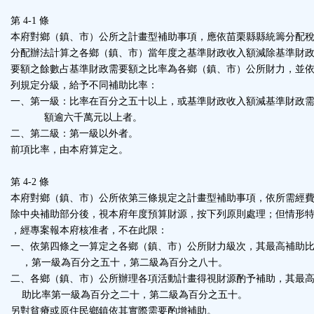
第 4-1 條
本府對鄉（鎮、市）公所之計畫型補助事項，應依苗栗縣縣統籌分配
分配辦法計算之各鄉（鎮、市）當年度之基準財政收入額減除基準財
要額之餘數占基準財政需要額之比率為各鄉（鎮、市）公所財力，並
列規定分級，給予不同補助比率：
一、第一級：比率在百分之五十以上，或基準財政收入額減基準財政
額逾六千萬元以上者。
二、第二級：第一級以外者。
前項比率，由本府算定之。
第 4-2 條
本府對鄉（鎮、市）公所依第三條規定之計畫型補助事項，依所需經
除中央補助部分後，視本府年度預算財源，按下列原則處理；但情形
，經專案報本府核准者，不在此限：
一、依第四條之一算定之各鄉（鎮、市）公所財力級次，其最高補助
，第一級為百分之五十，第二級為百分之八十。
二、各鄉（鎮、市）公所辦理各項活動計畫得視財源酌予補助，其最
助比率第一級為百分之二十，第二級為百分之五十。
另對貧瘠或原住民鄉鎮依其實際需要酌增補助。