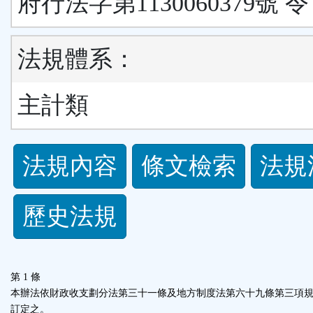
府行法字第1130060379號 令
法規體系：
主計類
法
法規內容
條文檢索
法規
規
歷史法規
功
能
第 1 條
按
本辦法依財政收支劃分法第三十一條及地方制度法第六十九條第三項
訂定之。