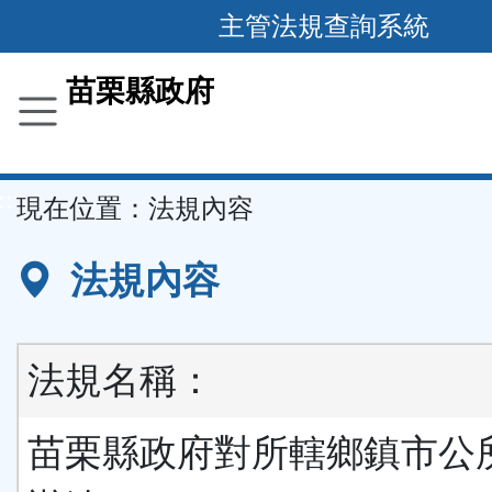
跳
主管法規查詢系統
到
主
苗栗縣政府
要
內
容
::
現在位置：
法規內容
區
塊
法規內容
法規名稱：
苗栗縣政府對所轄鄉鎮市公