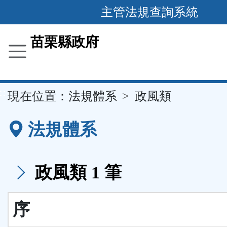
跳
主管法規查詢系統
到
主
苗栗縣政府
要
內
容
::
現在位置：
法規體系
政風類
區
塊
法規體系
政風類 1 筆
序