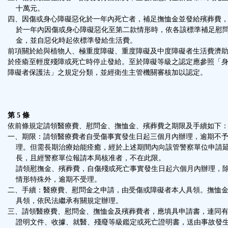
十萬元。
四、因傷或身心障礙惡化於一年內死亡者，補足撫恤金並發給殯葬費
於一年內因傷或身心障礙惡化至第二款情形時，依各該標準補足慰
金，並自惡化時起依標準發給生活費。
前項關於給與植物人、極重度障礙、重度障礙及中度障礙者生活費濟
於痊瘉至輕度殘障或死亡時停止發給。至於障礙等級之認定應參照「
障礙者保護法」之規定分類，並經衛生主管機關審核加以認定。
第 5 條
依前條規定請領醫療費、慰問金、撫恤金、殯葬費之期限及手續如下
一、期限：請領醫療費者自受傷事實發生日起三個月內辦理，逾期不
理。但需長期治療始能痊癒，經於上述期間內向該管警察單位申請
長，且經警察單位報請本局核准者，不在此限。
請領慰撫金、殯葬費，自傷殘或死亡事實發生日起六個月內辦理，
情形特殊外，逾期不受理。
二、手續：醫療費、慰問金之申請，由受傷或障礙者本人具領。撫恤
具領，依民法繼承有關規定辦理。
三、請領醫療費、慰問金、撫恤金及殯葬費者，應填具申請書，連同
證明文件、收據、就醫、殘廢等級鑑定或死亡證明書，送由事故發