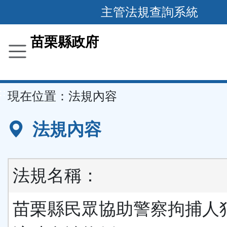
跳
主管法規查詢系統
到
主
苗栗縣政府
要
內
容
::
現在位置：
法規內容
區
塊
法規內容
法規名稱：
苗栗縣民眾協助警察拘捕人