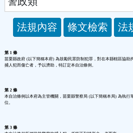
警政類
法
法規內容
條文檢索
法
規
功
第 1 條
苗栗縣政府 (以下簡稱本府) 為鼓勵民眾防制犯罪，對在本縣轄區協助
能
捕人犯而傷亡者，予以濟助，特訂定本自治條例。
按
第 2 條
鈕
本自治條例以本府為主管機關，苗栗縣警察局 (以下簡稱本局) 為執行
位。
區
第 3 條