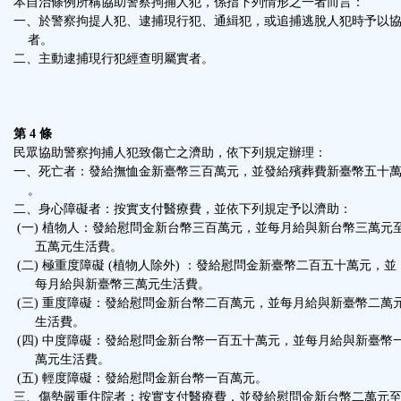
本自治條例所稱協助警察拘捕人犯，係指下列情形之一者而言：
一、於警察拘提人犯、逮捕現行犯、通緝犯，或追捕逃脫人犯時予以
者。
二、主動逮捕現行犯經查明屬實者。
第 4 條
民眾協助警察拘捕人犯致傷亡之濟助，依下列規定辦理：
一、死亡者：發給撫恤金新臺幣三百萬元，並發給殯葬費新臺幣五十
。
二、身心障礙者：按實支付醫療費，並依下列規定予以濟助：
(一) 植物人：發給慰問金新台幣三百萬元，並每月給與新台幣三萬元
五萬元生活費。
(二) 極重度障礙 (植物人除外) ：發給慰問金新臺幣二百五十萬元，並
每月給與新臺幣三萬元生活費。
(三) 重度障礙：發給慰問金新台幣二百萬元，並每月給與新臺幣二萬
生活費。
(四) 中度障礙：發給慰問金新台幣一百五十萬元，並每月給與新臺幣
萬元生活費。
(五) 輕度障礙：發給慰問金新台幣一百萬元。
三、傷勢嚴重住院者：按實支付醫療費，並發給慰問金新台幣二萬元