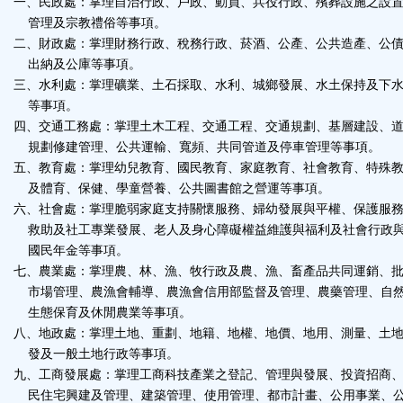
一、民政處：掌理自治行政、戶政、動員、兵役行政、殯葬設施之設
管理及宗教禮俗等事項。
二、財政處：掌理財務行政、稅務行政、菸酒、公產、公共造產、公
出納及公庫等事項。
三、水利處：掌理礦業、土石採取、水利、城鄉發展、水土保持及下
等事項。
四、交通工務處：掌理土木工程、交通工程、交通規劃、基層建設、
規劃修建管理、公共運輸、寬頻、共同管道及停車管理等事項。
五、教育處：掌理幼兒教育、國民教育、家庭教育、社會教育、特殊
及體育、保健、學童營養、公共圖書館之營運等事項。
六、社會處：掌理脆弱家庭支持關懷服務、婦幼發展與平權、保護服
救助及社工專業發展、老人及身心障礙權益維護與福利及社會行政
國民年金等事項。
七、農業處：掌理農、林、漁、牧行政及農、漁、畜產品共同運銷、
市場管理、農漁會輔導、農漁會信用部監督及管理、農藥管理、自
生態保育及休閒農業等事項。
八、地政處：掌理土地、重劃、地籍、地權、地價、地用、測量、土
發及一般土地行政等事項。
九、工商發展處：掌理工商科技產業之登記、管理與發展、投資招商
民住宅興建及管理、建築管理、使用管理、都市計畫、公用事業、