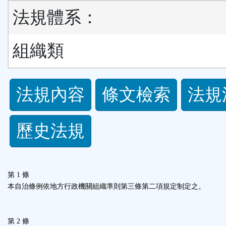
法規體系：
組織類
法
法規內容
條文檢索
法規
規
歷史法規
功
能
第 1 條
按
本自治條例依地方行政機關組織準則第三條第二項規定制定之。
鈕
第 2 條