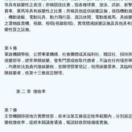
等具有娛樂性之表演；所稱競技比賽，指各種球賽、游泳、武術、射
賽車、賽馬等具有娛樂性之比賽；所稱其他提供娛樂設施，係指機動
、機動遊艇、電動玩具、動力飛行器、資訊休閒、電動搖搖馬、具娛
之選物販賣機、視聽、視唱(視聽歌唱)、實境體感娛樂設施及其他具有
樂性質之設施。
第 6 條
軍政機關學校、公營事業機構、社會團體或其福利社、聯誼社、招待
俱樂部等，經常舉辦娛樂、發售門票或收取代價者，不論在任何場所
，均應依法負責代徵娛樂稅，並辦理營業登記，領用娛樂票券。其臨
辦娛樂者，依第十三條規定辦理。
第 二 章 徵收率
第 7 條
主管機關得視地方實際情形，依本法第五條規定稅率範圍內，分別規
樂稅徵收率，提經本縣議會通過，報請財政部核備後實施。