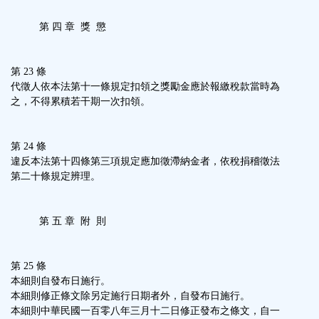
第 四 章 獎 懲
第 23 條
代徵人依本法第十一條規定扣領之獎勵金應於報繳稅款當時為
之，不得累積若干期一次扣領。
第 24 條
違反本法第十四條第三項規定應加徵滯納金者，依稅捐稽徵法
第二十條規定辨理。
第 五 章 附 則
第 25 條
本細則自發布日施行。
本細則修正條文除另定施行日期者外，自發布日施行。
本細則中華民國一百零八年三月十二日修正發布之條文，自一