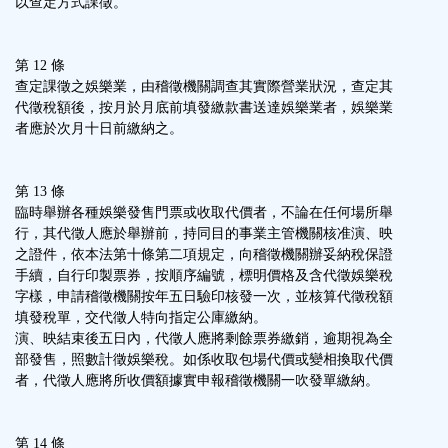
以查定方式課徵。
第 12 條
查定課徵之娛樂業，由稽徵機關調查其實際營業狀況，查定其
代徵稅額後，按月於月底前填發繳款書送達娛樂業者，娛樂業
者應於次月十日前繳納之。
第 13 條
臨時舉辦各種娛樂發售門票或收取代價者，不論在任何場所舉
行，其代徵人應於舉辦前，持同目的事業主管機關核准演、映
之證件，依本法第十條第二項規定，向稽徵機關辦妥納稅保證
手續，自行印製票券，按順序編號，標明價格及含代徵娛樂稅
字樣，申請稽徵機關按年五日驗印核發一次，並核算代徵稅額
填發稅單，交代徵人特向指定公庫繳納。
演、映結束後五日內，代徵人應將剩餘票券繳銷，逾期視為全
部發售，照數計徵娛樂稅。如係收取包場代價或變相換取代價
者，代徵人應將所收價額據實申報稽徵機關一吹發單繳納。
第 14 條