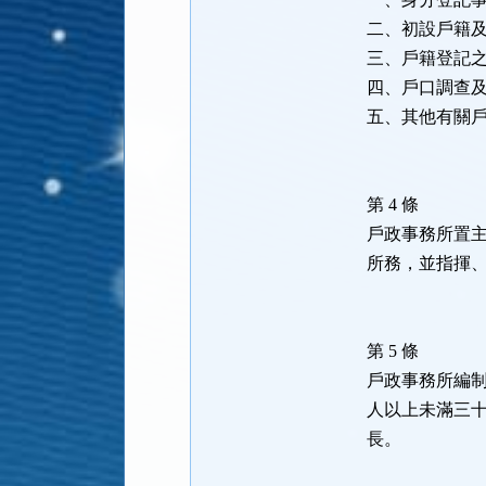
二、初設戶籍
三、戶籍登記
四、戶口調查
五、其他有關
第 4 條
戶政事務所置
所務，並指揮
第 5 條
戶政事務所編
人以上未滿三
長。