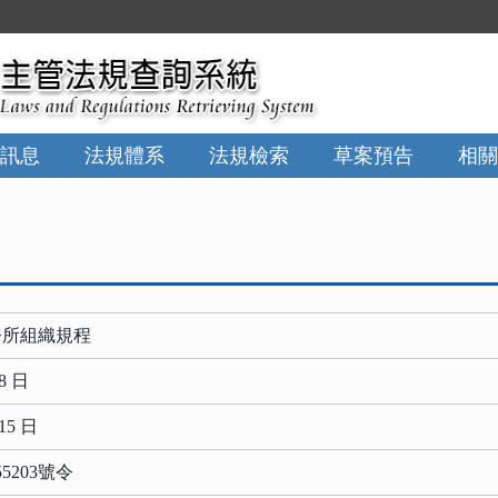
訊息
法規體系
法規檢索
草案預告
相關
務所組織規程
8 日
15 日
5203號令