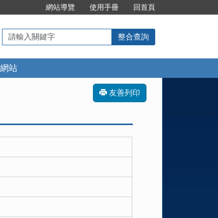
:::
網站導覽
使用手冊
回首頁
請
整合查詢
輸
入
網站
關
鍵
字
友善列印