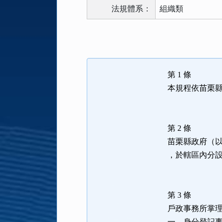
法規體系：
組織類
法
規
功
能
第 1 條
按
本規程依苗栗
鈕
區
第 2 條
苗栗縣政府（
，於轄區內分
第 3 條
戶政事務所掌
一、身分登記