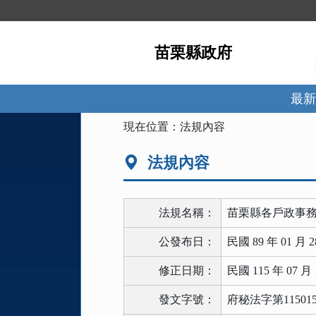
跳
到
主
苗栗縣政府
要
內
容
區
最新
塊
:::
現在位置：
法規內容
法規內容
法規名稱：
苗栗縣各戶政事
公發布日：
民國 89 年 01 月 2
修正日期：
民國 115 年 07 月 
發文字號：
府秘法字第115015