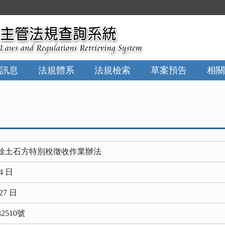
訊息
法規體系
法規檢索
草案預告
相關
餘土石方特別稅徵收作業辦法
4 日
27 日
2510號