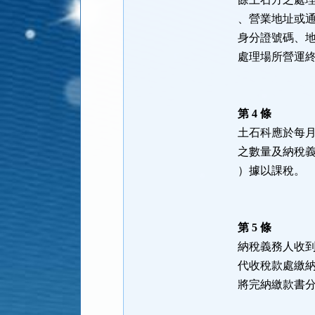
、營業地址或
身分證號碼、
處理場所營運
第 4 條
土石科應於每
之數量及納稅
）據以課稅。
第 5 條
納稅義務人收
代收稅款處繳
將完納繳款書