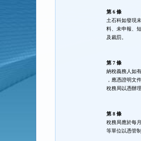
第 6 條
土石科如發現
料、未申報、
及裁罰。
第 7 條
納稅義務人如
，應憑證明文
稅務局以憑辦
第 8 條
稅務局應於每
等單位以憑管