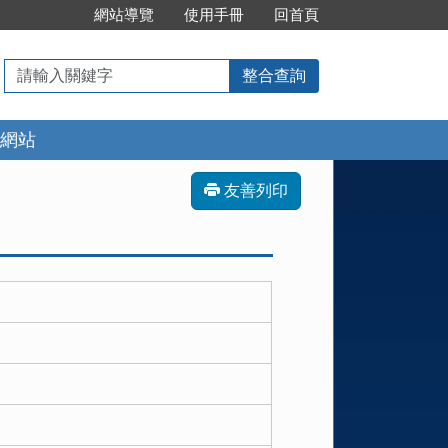
:::
網站導覽
使用手冊
回首頁
請
整合查詢
輸
入
網站
關
鍵
字
友善列印