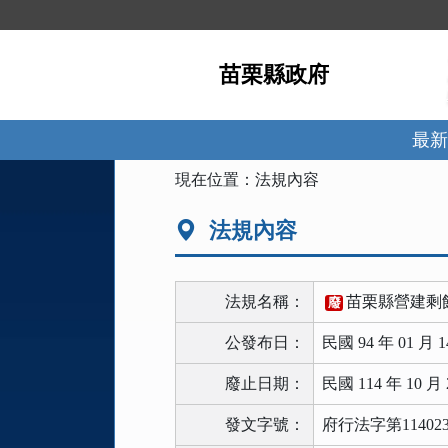
跳
到
主
苗栗縣政府
要
內
容
區
最新
塊
:::
現在位置：
法規內容
法規內容
法規名稱：
苗栗縣營建剩
廢
公發布日：
民國 94 年 01 月 1
廢止日期：
民國 114 年 10 月 
發文字號：
府行法字第114023