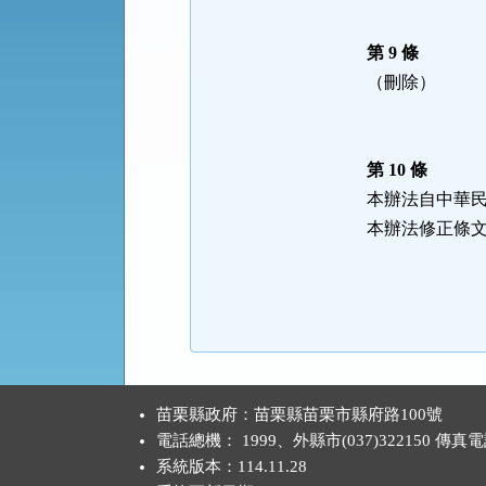
第 9 條
（刪除）
第 10 條
本辦法自中華
本辦法修正條
:::
苗栗縣政府：苗栗縣苗栗市縣府路100號
電話總機： 1999、外縣市(037)322150 傳真
系統版本：
114.11.28