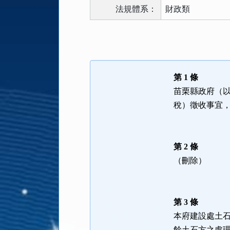
法規體系：
財政類
法
規
功
能
第 1 條
按
苗栗縣政府（
鈕
稅）徵收事宜
區
第 2 條
（刪除）
第 3 條
本府建設處土
餘土石方之處