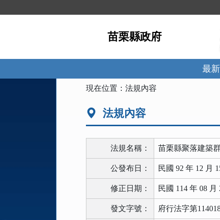
跳
到
主
苗栗縣政府
要
內
容
區
最新
塊
:::
現在位置：
法規內容
法規內容
法規名稱：
苗栗縣聚落建築
公發布日：
民國 92 年 12 月 1
修正日期：
民國 114 年 08 月 
發文字號：
府行法字第114018