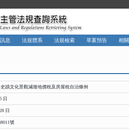
訊息
法規體系
法規檢索
草案預告
相關
群史蹟文化景觀減徵地價稅及房屋稅自治條例
5 日
28 日
8011號