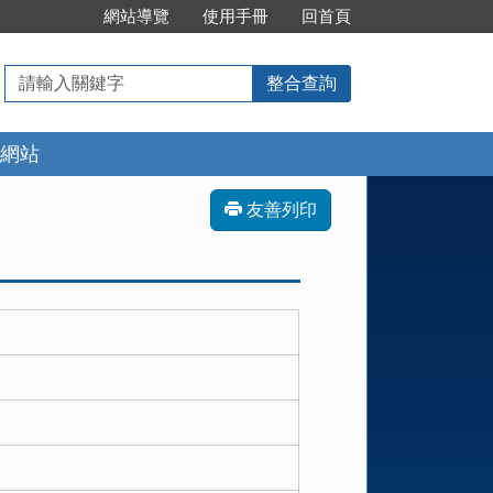
:::
網站導覽
使用手冊
回首頁
請
整合查詢
輸
入
網站
關
鍵
字
友善列印