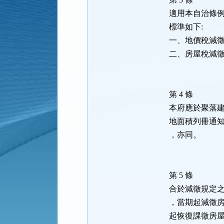
適用本自治條
標準如下:
一、地價稅減
二、房屋稅減
第 4 條
本府應於聚落
地面積列冊通
，亦同。
第 5 條
合於減徵規定
，當期起減徵
起恢復課徵房