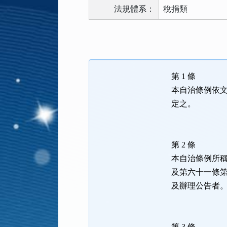
法規體系：
稅捐類
法
規
功
能
第 1 條
按
本自治條例依
鈕
定之。
區
第 2 條
本自治條例所
及第六十一條
及辦理公告者
第 3 條