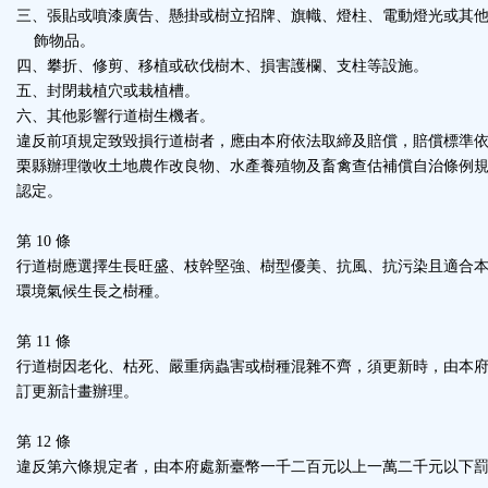
三、張貼或噴漆廣告、懸掛或樹立招牌、旗幟、燈柱、電動燈光或其
飾物品。
四、攀折、修剪、移植或砍伐樹木、損害護欄、支柱等設施。
五、封閉栽植穴或栽植槽。
六、其他影響行道樹生機者。
違反前項規定致毀損行道樹者，應由本府依法取締及賠償，賠償標準
栗縣辦理徵收土地農作改良物、水產養殖物及畜禽查估補償自治條例
認定。
第 10 條
行道樹應選擇生長旺盛、枝幹堅強、樹型優美、抗風、抗污染且適合
環境氣候生長之樹種。
第 11 條
行道樹因老化、枯死、嚴重病蟲害或樹種混雜不齊，須更新時，由本
訂更新計畫辦理。
第 12 條
違反第六條規定者，由本府處新臺幣一千二百元以上一萬二千元以下