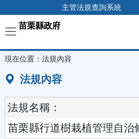
跳
主管法規查詢系統
到
主
苗栗縣政府
要
內
容
::
現在位置：
法規內容
區
塊
法規內容
法規名稱：
苗栗縣行道樹栽植管理自治