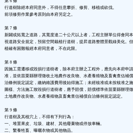
第 6 條
行道樹除經本府同意外，不得任意攀折、修剪、移植或砍伐。
前項修剪作業參考原則由本府另定之。
第 7 條
新闢或拓寬之道路，其寬度達二十公尺以上者，工程主辦單位得會同
視道路安全規定，預留空間栽植行道樹，提昇道路整體景觀綠美化。
植確有困難報經本府同意者，不在此限。
第 8 條
因施工需遷移或毀損行道樹者，除本府主辦之工程外，應先向本府申
准，並依苗栗縣辦理徵收土地農作改良物、水產養殖物及畜禽查估補
治條例規定認定，繳納維護費用後始得施工；未經核准或未按核准之
圖樣、方法施工致毀損行道樹者，應予賠償，賠償標準依苗栗縣辦理
土地農作改良物、水產養殖物及畜禽查估補償自治條例規定認定。
第 9 條
行道樹及其植穴上，不得有下列行為：
一、堆置果皮、垃圾、建材、其他廢棄物或停放車輛。
二、繫養牲畜、曝曬衣物或其他物品。