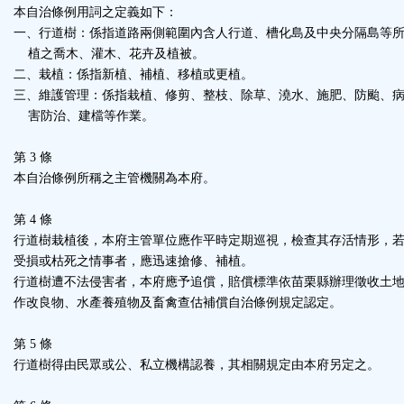
本自治條例用詞之定義如下：
區
一、行道樹：係指道路兩側範圍內含人行道、槽化島及中央分隔島等
植之喬木、灌木、花卉及植被。
二、栽植：係指新植、補植、移植或更植。
三、維護管理：係指栽植、修剪、整枝、除草、澆水、施肥、防颱、
害防治、建檔等作業。
第 3 條
本自治條例所稱之主管機關為本府。
第 4 條
行道樹栽植後，本府主管單位應作平時定期巡視，檢查其存活情形，
受損或枯死之情事者，應迅速搶修、補植。
行道樹遭不法侵害者，本府應予追償，賠償標準依苗栗縣辦理徵收土
作改良物、水產養殖物及畜禽查估補償自治條例規定認定。
第 5 條
行道樹得由民眾或公、私立機構認養，其相關規定由本府另定之。