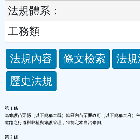
法規體系：
工務類
法
法規內容
條文檢索
法規
規
歷史法規
功
能
第 1 條
按
為維護苗栗縣（以下簡稱本縣）轄區內苗栗縣政府（以下簡稱本府）
道路之行道樹栽植與維護管理，特制定本自治條例。
鈕
第 2 條