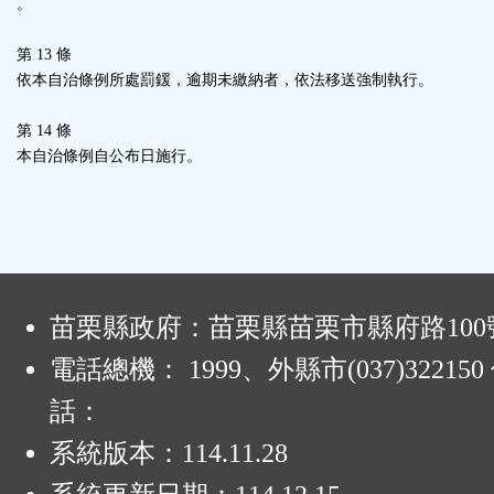
。
第 13 條
依本自治條例所處罰鍰，逾期未繳納者，依法移送強制執行。
第 14 條
本自治條例自公布日施行。
:
苗栗縣政府：苗栗縣苗栗市縣府路100
電話總機： 1999、外縣市(037)32215
話：
系統版本：
114.11.28