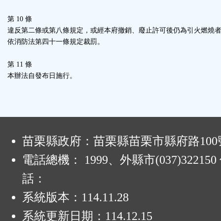
第 10 條
違反第二條或第八條規定，或經本府撤銷、廢止許可後仍為引火燃燒
依消防法第四十一條規定裁罰。
第 11 條
本辦法自發布日施行。
:
苗栗縣政府：苗栗縣苗栗市縣府路100
電話總機： 1999、外縣市(037)32215
話：
系統版本：
114.11.28
系統更新日期：
114.12.15