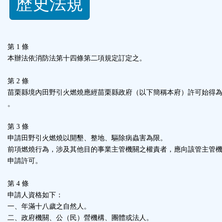
歷史法規
功
能
第 1 條
按
本辦法依消防法第十四條第二項規定訂定之。
鈕
第 2 條
苗栗縣境內田野引火燃燒應經苗栗縣政府（以下簡稱本府）許可始得
。
區
第 3 條
申請田野引火燃燒以開墾、整地、驅除病蟲害為限。
前項燃燒行為，涉及其他目的事業主管機關之權責者，應向該管主管
申請許可。
第 4 條
申請人資格如下：
一、年滿十八歲之自然人。
二、政府機關、公（民）營機構、團體或法人。