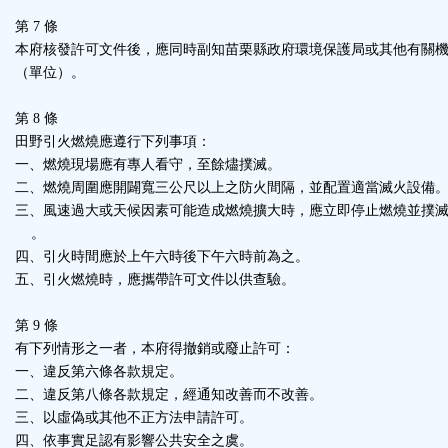
第 7 條
本府核發許可文件後，應同時副知苗栗縣政府環境保護局或其他有關
（單位）。
第 8 條
田野引火燃燒應遵行下列事項：
一、燃燒現場應有專人看守，至餘燼撲滅。
二、燃燒周圍應開闢寬三公尺以上之防火間隔，並配置適當滅火設備
三、風速過大或天候因素可能造成燃燒擴大時，應立即停止燃燒並撲
。
四、引火時間應於上午六時後下午六時前為之。
五、引火燃燒時，應攜帶許可文件以供查驗。
第 9 條
有下列情形之一者，本府得撤銷或廢止許可：
一、違反第六條各款規定。
二、違反第八條各款規定，經通知改善而不改善。
三、以虛偽或其他不正方法申請許可。
四、依事實足認有影響公共安全之虞。