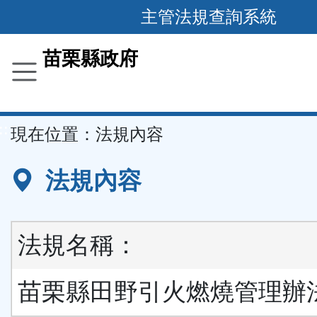
跳
主管法規查詢系統
到
主
苗栗縣政府
要
內
容
::
現在位置：
法規內容
區
塊
法規內容
法規名稱：
苗栗縣田野引火燃燒管理辦