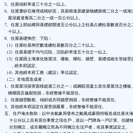
5、住屋傾斜率達三十分之一以上。
6、住屋遭砂石掩埋或積砂泥，其面積達原建築物總面積二分之一或淹
最深處達簷高二分之一或一百公分以上。
7、住屋上部結構與基礎錯開達五公分以上之柱基占總柱基數達百分之
十以上。
8、住屋基礎掏空、下陷：
（1）住屋柱基掏空數達總柱基數百分之二十以上。
（2）住屋基礎不均勻沉陷，沉陷斜率達五十分之一以上。
（3）住屋因土壤液化致屋頂、樓板、樑柱、牆壁、基礎或維生管線受
，經本府認定。
（4）其他經本府工務（建設）單位認定。
（二）非地震造成者：
1、住屋屋頂損害面積超過三分之一；或鋼筋混凝土造住屋屋頂之樓板
橫樑因災龜裂毀損，非經整修不能居住。
2、住屋牆壁斷裂、傾斜或共同牆壁倒損，非經整修不能居住。
3、其他經本府認定住屋受損嚴重，非經整修不能居住。
五、住戶淹水救助：以中央氣象局發布之颱風或豪雨特報造成住屋水
十公分以上且有居住事實之現住戶，並以一門牌為一戶計算。但建
分別獨立，或非屬獨立而為不同獨立生活戶者，依其事實認定之。