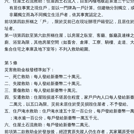
六、住屋土石流救助：住屋因土石流入，自室內樓地板起算達三十公
有居住事實之現住戶，並以一門牌為一戶計算。但建物分別獨立，
非屬獨立而為不同獨立生活戶者，依其事實認定之。
前項第四款所稱之「戶」，限於災前已在現址辦理戶籍登記，且居住
址者。
第一項第四款至第六款所稱住屋，以房屋之臥室、客廳、飯廳及連棟
廁、浴室為限，其他房屋空間（如畜舍、倉庫、工寮、騎樓、走道、
集合住宅之車庫及地下室等）不列入救助範圍。
第 5 條
災害救助金核發標準如下：
一、死亡救助：每人發給新臺幣二十萬元。
二、失蹤救助：每人發給新臺幣二十萬元。
三、重傷救助：每人發給新臺幣十萬元。
四、安遷救助：住屋毀損達不堪居住程度，家戶戶內人口每人發給新
二萬元，以五口為限。災前未居住於受災損毀住屋者，不予發給。
五、住戶淹水救助：住戶淹水達五十至一百公分，每戶發給新臺幣一
；淹水逾一百公分，每戶發給新臺幣一萬五千元。
六、住屋土石流救助：每戶發給新臺幣二萬元。
前項第二款救助金於發放後，經證實原失蹤人仍生存者，其家屬原受