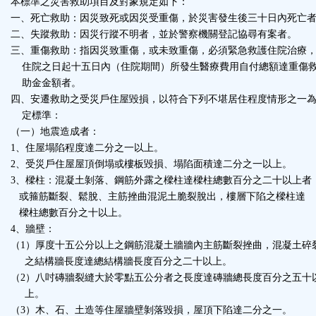
本標準之災害救助項目及對象規定如下：
一、死亡救助：因災致死或因災受重傷，於災害發生後三十日內死亡
二、失蹤救助：因災行蹤不明者，並於警察機關登記協尋有案者。
三、重傷救助：指因災致重傷，或未致重傷，必須緊急救護住院治療
住院之日起十五日內（住院期間）所發生醫療費用自付總額達重傷
助金金額者。
四、安遷救助之受災戶住屋毀損，以符合下列不堪居住程度情形之一
定標準：
（一）地震造成者：
1、住屋塌陷程度達二分之一以上。
2、受災戶住屋屋頂倒塌或樓板毀損、塌陷面積達二分之一以上。
3、樑柱：混凝土剝落、鋼筋外露之樑柱達樑柱總數百分之二十以上者
或箍筋斷裂、鬆脫、主筋挫曲混泥土脆裂脫出，樓層下陷之樑柱達
樑柱總數百分之十以上。
4、牆壁：
（1）厚度十五公分以上之鋼筋混凝土牆牆內主筋斷裂挫曲，混凝土碎
之結構牆長度達總結構牆長度百分之二十以上。
（2）八吋磚牆裂縫大於零點五公分者之長度達磚牆總長度百分之五十
上。
（3）木、石、土造等住屋牆壁剝落毀損，屋頂下陷達二分之一。