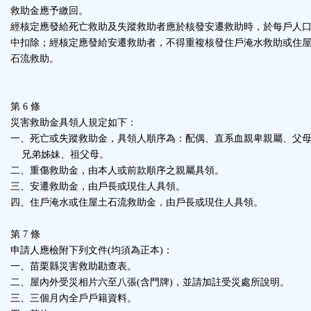
救助金應予繳回。
經核定應發給死亡救助及失蹤救助者應於核發安遷救助時，於每戶人
中扣除；經核定應發給安遷救助者，不得重複核發住戶淹水救助或住
石流救助。
第 6 條
災害救助金具領人規定如下：
一、死亡或失蹤救助金，具領人順序為：配偶、直系血親卑親屬、父
兄弟姊妹、祖父母。
二、重傷救助金，由本人或前款順序之親屬具領。
三、安遷救助金，由戶長或現住人具領。
四、住戶淹水或住屋土石流救助金，由戶長或現住人具領。
第 7 條
申請人應檢附下列文件(均須為正本)：
一、苗栗縣災害救助勘查表。
二、屋內外受災相片六至八張(含門牌)，並請加註受災處所說明。
三、三個月內全戶戶籍資料。