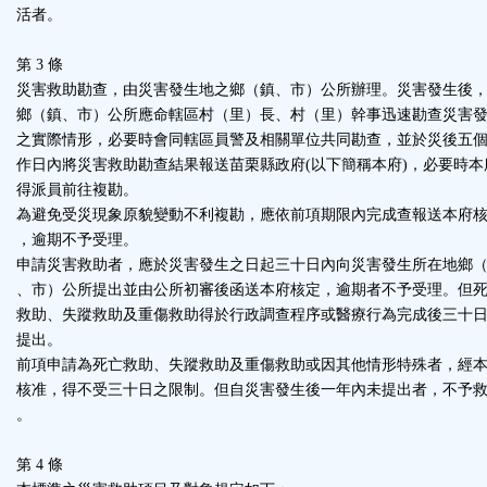
活者。
區
第 3 條
災害救助勘查，由災害發生地之鄉（鎮、市）公所辦理。災害發生後
鄉（鎮、市）公所應命轄區村（里）長、村（里）幹事迅速勘查災害
之實際情形，必要時會同轄區員警及相關單位共同勘查，並於災後五
作日內將災害救助勘查結果報送苗栗縣政府(以下簡稱本府)，必要時本
得派員前往複勘。
為避免受災現象原貌變動不利複勘，應依前項期限內完成查報送本府
，逾期不予受理。
申請災害救助者，應於災害發生之日起三十日內向災害發生所在地鄉
、市）公所提出並由公所初審後函送本府核定，逾期者不予受理。但
救助、失蹤救助及重傷救助得於行政調查程序或醫療行為完成後三十
提出。
前項申請為死亡救助、失蹤救助及重傷救助或因其他情形特殊者，經
核准，得不受三十日之限制。但自災害發生後一年內未提出者，不予
。
第 4 條