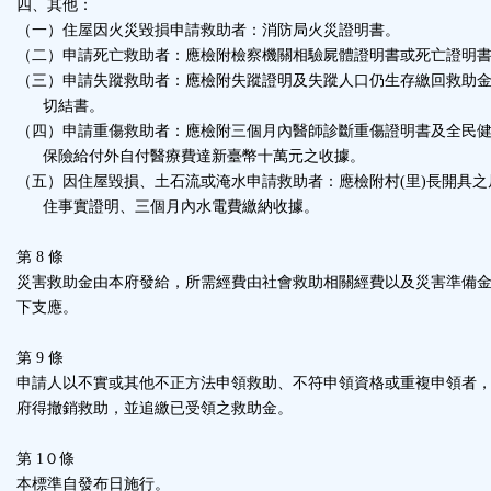
四、其他：
（一）住屋因火災毀損申請救助者：消防局火災證明書。
（二）申請死亡救助者：應檢附檢察機關相驗屍體證明書或死亡證明
（三）申請失蹤救助者：應檢附失蹤證明及失蹤人口仍生存繳回救助
切結書。
（四）申請重傷救助者：應檢附三個月內醫師診斷重傷證明書及全民
保險給付外自付醫療費達新臺幣十萬元之收據。
（五）因住屋毀損、土石流或淹水申請救助者：應檢附村(里)長開具之
住事實證明、三個月內水電費繳納收據。
第 8 條
災害救助金由本府發給，所需經費由社會救助相關經費以及災害準備
下支應。
第 9 條
申請人以不實或其他不正方法申領救助、不符申領資格或重複申領者
府得撤銷救助，並追繳已受領之救助金。
第 1０條
本標準自發布日施行。