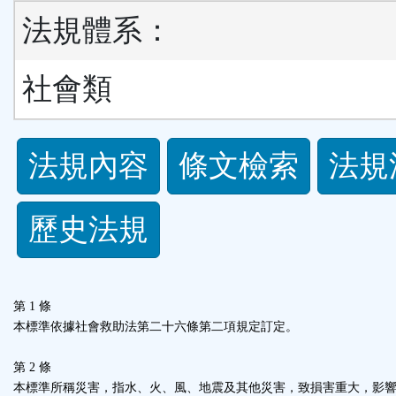
法規體系：
社會類
法
法規內容
條文檢索
法規
規
歷史法規
功
能
第 1 條
按
本標準依據社會救助法第二十六條第二項規定訂定。
鈕
第 2 條
本標準所稱災害，指水、火、風、地震及其他災害，致損害重大，影