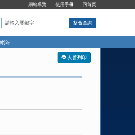
:::
網站導覽
使用手冊
回首頁
請
整合查詢
輸
入
網站
關
鍵
字
友善列印