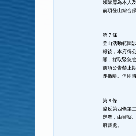
領隊應為本人
前項登山綜合
第 7 條
登山活動範圍
報後，本府得
關，採取緊急
前項公告禁止
即撤離。但即
第 8 條
違反第四條第
定者，由警察
府裁處。