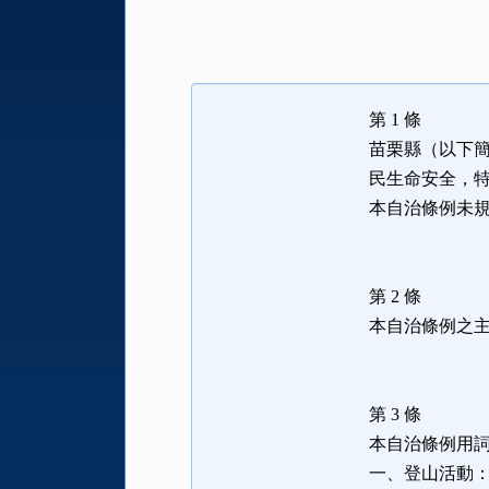
法
規
功
能
第 1 條
按
苗栗縣（以下
鈕
民生命安全，
區
本自治條例未
第 2 條
本自治條例之
第 3 條
本自治條例用
一、登山活動