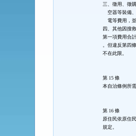
三、徵用、徵
空器等裝備、
電等費用，並
四、其他因搜
第一項費用合
。但違反第四
不在此限。
第 15 條
本自治條例所
第 16 條
原住民依原住
規定。