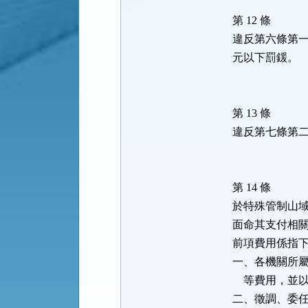
第 12 條
違反第六條第
元以下罰鍰。
第 13 條
違反第七條第
第 14 條
於特殊管制山
面命其支付相
前項費用係指
一、各機關所
等費用，並以
二、徵調、委