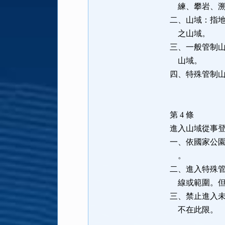
練、攀岩、溯
二、山域：指
之山域。
三、一般管制
山域。
四、特殊管制
第 4 條
進入山域從事
一、依國家公
。
二、進入特殊
線或範圍。但
三、禁止進入
不在此限。