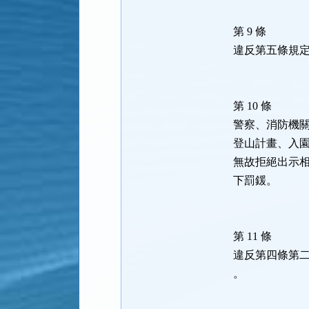
第 9 條
違反第五條規
第 10 條
警察、消防機
登山計畫、入
無故拒絕出示
下罰鍰。
第 11 條
違反第四條第
。