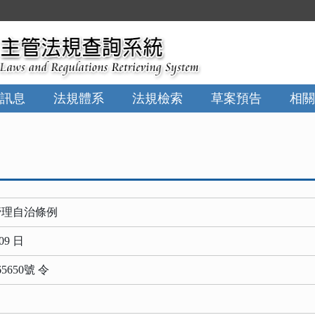
訊息
法規體系
法規檢索
草案預告
相關
管理自治條例
09 日
5650號 令