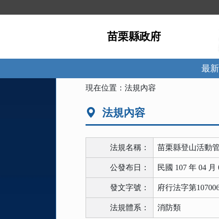
跳
到
主
苗栗縣政府
要
內
容
區
最新
塊
:::
現在位置：
法規內容
法規內容
法規名稱：
苗栗縣登山活動
公發布日：
民國 107 年 04 月 
發文字號：
府行法字第107006
法規體系：
消防類