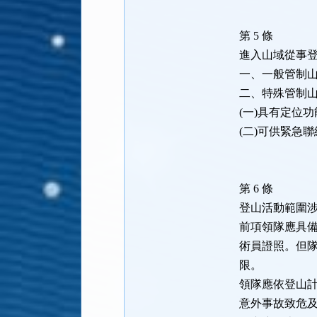
第 5 條
進入山域從事
一、一般管制山
二、特殊管制山
(一)具有定位
(二)可供緊急
第 6 條
登山活動範圍
前項領隊應具
術員證照。但
限。
領隊應依登山
意外事故致危