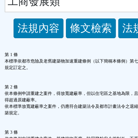
工商發展類
法
法規內容
條文檢索
法
規
功
第 1 條
本標準依都市危險及老舊建築物加速重建條例（以下簡稱本條例）第
能
規定訂定之。
按
第 2 條
依本條例申請重建之案件，得放寬建蔽率，但以住宅區之基地為限，
鈕
得超過原建蔽率。
依本標準放寬建蔽率之案件，仍應符合建築法令及都市計畫法令之退
築規定。
區
第 3 條