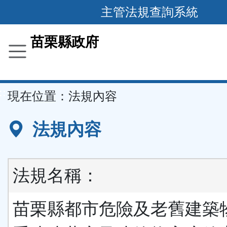
跳
主管法規查詢系統
到
主
苗栗縣政府
要
內
容
::
現在位置：
法規內容
區
塊
法規內容
法規名稱：
苗栗縣都市危險及老舊建築