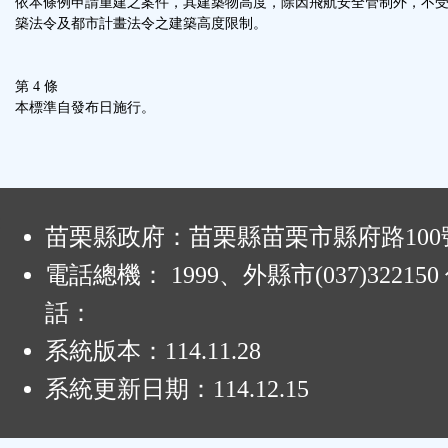
依本條例申請重建之案件，其建築物高度，除因飛航安全管制外，不
築法令及都市計畫法令之建築高度限制。
第 4 條
本標準自發布日施行。
:
苗栗縣政府：苗栗縣苗栗市縣府路100
電話總機： 1999、外縣市(037)32215
話：
系統版本：
114.11.28
系統更新日期：
114.12.15