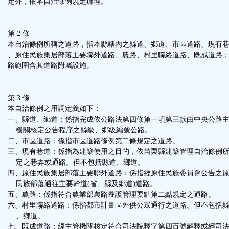
定外，依本自治條例規定辦理。
區
第 2 條
本自治條例所稱之道路，指本縣轄內之縣道、鄉道、市區道路、現有
、原住民族集居部落主要聯外道路、農路、村里聯絡道路、既成道路
路範圍含其道路附屬設施。
第 3 條
本自治條例之用詞定義如下：
一、縣道、鄉道：係指完成依公路法第四條第一項第三款由中央公路
機關核定公告程序之縣級、鄉級編號公路。
二、市區道路：係指市區道路條例第二條規定之道路。
三、現有巷道：係指為建築使用之目的，依苗栗縣建築管理自治條例
定之巷弄或通路。但不包括縣道、鄉道。
四、原住民族集居部落主要聯外道路：係指經原住民族委員會公告之
民族部落通往主要幹道(省、縣及鄉道)道路。
五、農路：係指符合農業部農路養護管理要點第二點規定之通路。
六、村里聯絡道路：係指都市計畫區外供公眾通行之道路。但不包括
、鄉道。
七、既成道路：經主管機關核定符合司法院釋字第四百號解釋或經司