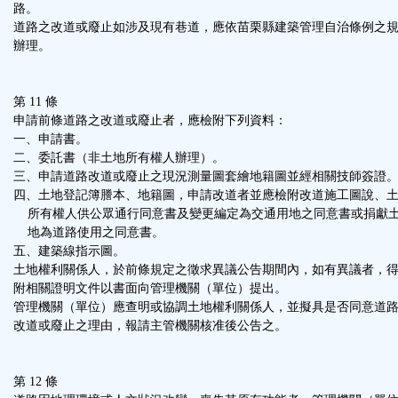
路。
道路之改道或廢止如涉及現有巷道，應依苗栗縣建築管理自治條例之
辦理。
第 11 條
申請前條道路之改道或廢止者，應檢附下列資料：
一、申請書。
二、委託書（非土地所有權人辦理）。
三、申請道路改道或廢止之現況測量圖套繪地籍圖並經相關技師簽證
四、土地登記簿謄本、地籍圖，申請改道者並應檢附改道施工圖說、
所有權人供公眾通行同意書及變更編定為交通用地之同意書或捐獻
地為道路使用之同意書。
五、建築線指示圖。
土地權利關係人，於前條規定之徵求異議公告期間內，如有異議者，
附相關證明文件以書面向管理機關（單位）提出。
管理機關（單位）應查明或協調土地權利關係人，並擬具是否同意道
改道或廢止之理由，報請主管機關核准後公告之。
第 12 條