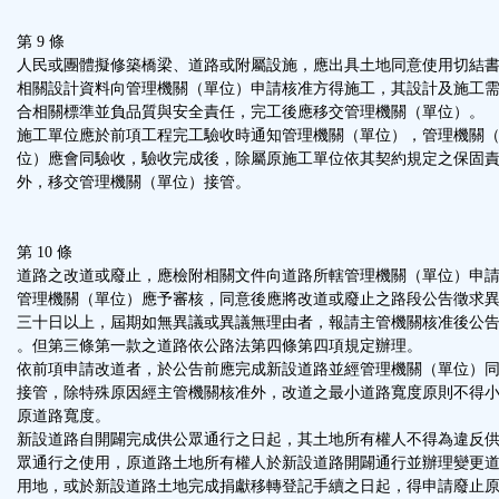
第 9 條
人民或團體擬修築橋梁、道路或附屬設施，應出具土地同意使用切結
相關設計資料向管理機關（單位）申請核准方得施工，其設計及施工
合相關標準並負品質與安全責任，完工後應移交管理機關（單位）。
施工單位應於前項工程完工驗收時通知管理機關（單位），管理機關
位）應會同驗收，驗收完成後，除屬原施工單位依其契約規定之保固
外，移交管理機關（單位）接管。
第 10 條
道路之改道或廢止，應檢附相關文件向道路所轄管理機關（單位）申
管理機關（單位）應予審核，同意後應將改道或廢止之路段公告徵求
三十日以上，屆期如無異議或異議無理由者，報請主管機關核准後公
。但第三條第一款之道路依公路法第四條第四項規定辦理。
依前項申請改道者，於公告前應完成新設道路並經管理機關（單位）
接管，除特殊原因經主管機關核准外，改道之最小道路寬度原則不得
原道路寬度。
新設道路自開闢完成供公眾通行之日起，其土地所有權人不得為違反
眾通行之使用，原道路土地所有權人於新設道路開闢通行並辦理變更
用地，或於新設道路土地完成捐獻移轉登記手續之日起，得申請廢止