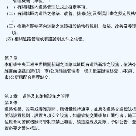
二、管理機關（單位）：
（一）有關轄區內道路管理法規之擬定事項。
（二）有關轄區內道路之修築、改善、搶修(險)及養護計畫之擬定與執
。
（三）推動有關轄區內道路之無障礙設施執行規劃、修築、改善及養
項。
(四) 相關道路管理或養護證明文件之核發。
第 7 條
本府或中央工程主辦機關新闢之道路或於既有道路新增之設施，依法
經書面協議由鄉(鎮、市)公所維護管理者，竣工後需辦理移交，鄉(鎮
市)公所應配合辦理點交。
第 3 章 道路及其附屬設施之管理
第 8 條
道路修築、改善或養護期間，應儘量維持通車，並應依道路交通標誌
號誌設置規則，設置各項安全設施，如需管制交通或禁止通行者，施
位應會同警察機關將管制或禁止範圍、繞道路線及期限，予以公告，
置必要之警告標誌。