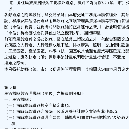
道、原住民族集居部落主要聯外道路、農路等為所轄鄉（鎮、市）
所。
各類道路之附屬設施，除交通號誌由本府交通工務處維護管理外，其
誌、標線及其他必要道路附屬設施之養護管理與清潔維護等事項由管
關（單位）負責，並負擔相關設施維持正常運作之費用；必要時管理
（單位）得委辦或委託其他公私立機關(構)、團體辦理。
前項附屬於道路之必要設施，指在道路主體設施之外，為配合整體交
要所設之人行道、人行陸橋或地下道、排水溝渠、照明、交通管制設
。工業園區、產業園區、科學（技）園區或其他類似產業專區已完成
之道路，應依核定（備）興辦事業計畫或開發計畫進行管理，不受第
規定之限制。
本府得補助鄉（鎮、市）公所道路管理費用，其相關規定由本府另定
第 6 條
主管機關與管理機關（單位）之權責劃分如下：
一、主管機關：
（一）有關本縣道路規章之擬定事項。
（二）有關縣轄道路之修築、改善及養護計畫之審議與其他事項。
（三）有關本縣道路管理之監督、輔導與相關道路報編或認定及疑義
釋。