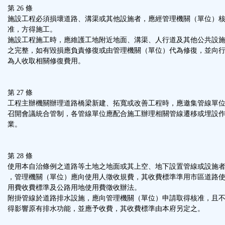
第 26 條
施設工程必須損壞道路、溝渠或其他設施者，應經管理機關（單位）
准，方得施工。
施設工程施工時，應維護工地附近地面、溝渠、人行道及其他公共設
之完整，如有毀損應負責修復或由管理機關（單位）代為修復，並向
為人收取相關修復費用。
第 27 條
工程主辦機關辦理道路橋梁新建、拓寬或改善工程時，應邀集管線單
召開會議統合管制，各管線單位應配合施工辦理相關管線遷移或埋設
業。
第 28 條
使用本自治條例之道路等土地之地面或其上空、地下設置管線或設施
，管理機關（單位）應向使用人徵收規費，其收費標準準用市區道路
用費收費標準及公路用地使用費徵收辦法。
附掛管線於道路排水設施，應向管理機關（單位）申請取得核准，且
得影響原有排水功能，並應予收費，其收費標準由本府另定之。