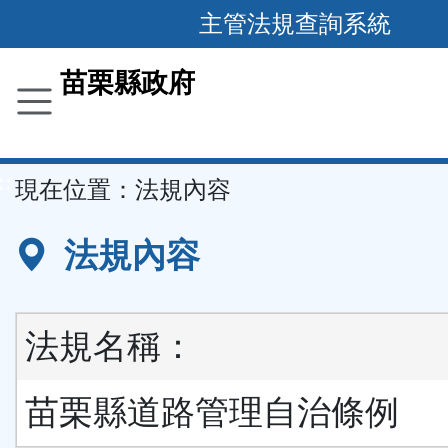
跳
主管法規查詢系統
到
主
苗栗縣政府
要
內
容
::
現在位置：
法規內容
區
塊
法規內容
法規名稱：
苗栗縣道路管理自治條例