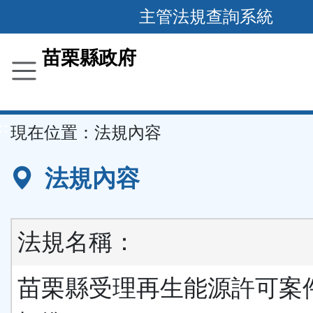
跳
主管法規查詢系統
到
主
苗栗縣政府
要
內
容
::
現在位置：
法規內容
區
塊
法規內容
法規名稱：
苗栗縣受理再生能源許可案