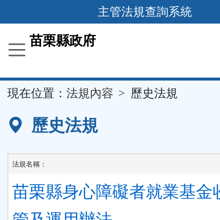
跳
主管法規查詢系統
到
主
苗栗縣政府
要
內
容
::
現在位置：
法規內容
歷史法規
區
塊
歷史法規
法規名稱：
苗栗縣身心障礙者就業基金
管及運用辦法