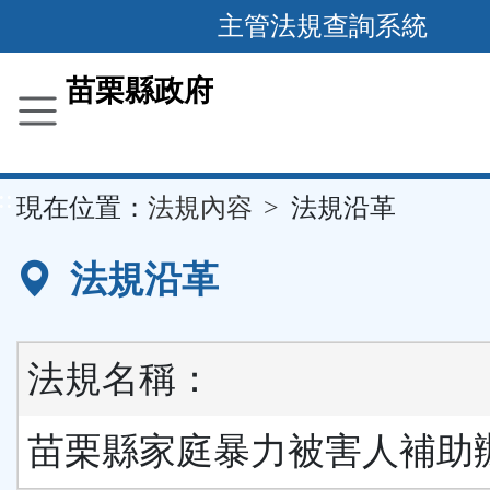
跳
主管法規查詢系統
到
主
苗栗縣政府
要
內
容
::
現在位置：
法規內容
法規沿革
區
塊
法規沿革
法規名稱：
苗栗縣家庭暴力被害人補助