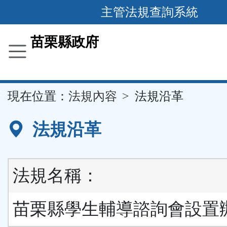
跳
主管法規查詢系統
到
主
苗栗縣政府
要
內
容
::
現在位置：
法規內容
法規沿革
區
塊
法規沿革
法規名稱：
苗栗縣學生輔導諮詢會設置