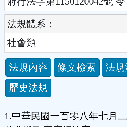
府行法字第1150120042號 令
法規體系：
社會類
法
法規內容
條文檢索
法規
規
歷史法規
功
能
1.中華民國一百零八年七月
按