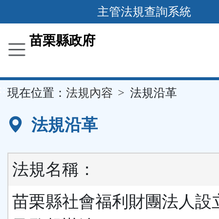
跳
主管法規查詢系統
到
主
苗栗縣政府
要
內
容
::
現在位置：
法規內容
法規沿革
區
塊
法規沿革
法規名稱：
苗栗縣社會福利財團法人設