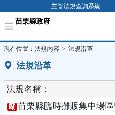
跳
主管法規查詢系統
到
主
苗栗縣政府
要
內
容
::
現在位置：
法規內容
法規沿革
區
塊
法規沿革
法規名稱：
苗栗縣臨時攤販集中場區
廢