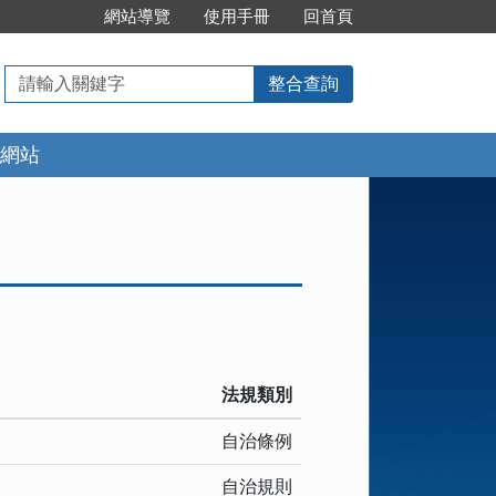
:::
網站導覽
使用手冊
回首頁
請
整合查詢
輸
入
網站
關
鍵
字
法規類別
自治條例
自治規則