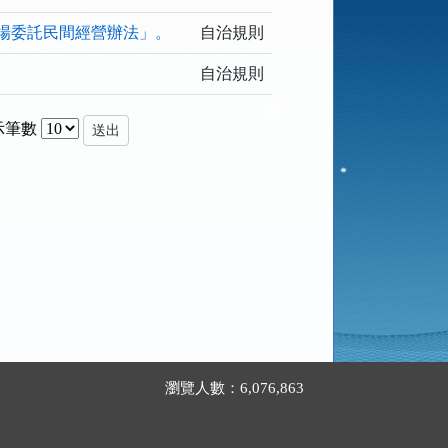
場委託民間經營辦法」。
自治規則
自治規則
示筆數
送出
瀏覽人數：6,076,863