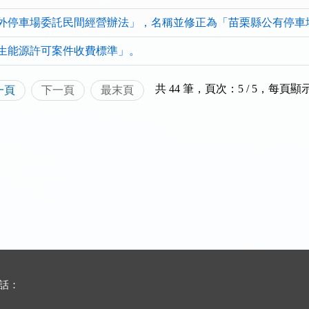
清
清
清
)
單)
單)
外停車場委託民間經營辦法」，名稱並修正為「苗栗縣公有停車
生能源許可案件收費標準」。
共 44 筆，頁次：5 / 5
，
每頁顯
一頁
下一頁
最末頁
電話：