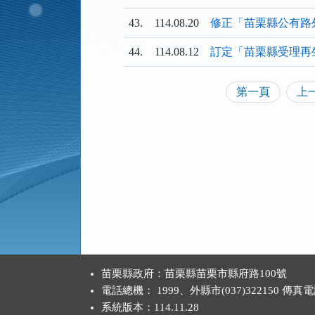
清
清
單)
單)
單
43.
114.08.20
修正「苗栗縣公有路
44.
114.08.12
訂定「苗栗縣受理再
第一頁
上
:::
苗栗縣政府：苗栗縣苗栗市縣府路100號
電話總機： 1999、外縣市(037)322150 傳真
系統版本：
114.11.28