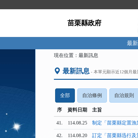
跳
到
主
苗栗縣政府
要
內
容
區
最新
塊
:::
現在位置：
最新訊息
最新訊息
- 本單元顯示近
12
個月最
(請
(請
(
全部
自治條例
自治規則
按
按
序
資料日期
下
主旨
下
ENTER
ENTER
E
41.
114.08.25
制定「苗栗縣定置漁
查
查
看
看
42.
114.08.20
訂定「苗栗縣迅行及