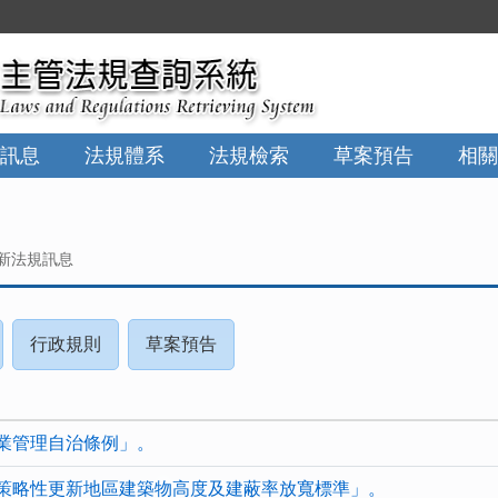
訊息
法規體系
法規檢索
草案預告
相關
新法規訊息
請
(請
(請
行政規則
草案預告
按
按
按
下
下
下
NTER
ENTER
ENTER
業管理自治條例」。
查
查
查
看
看
看
策略性更新地區建築物高度及建蔽率放寬標準」。